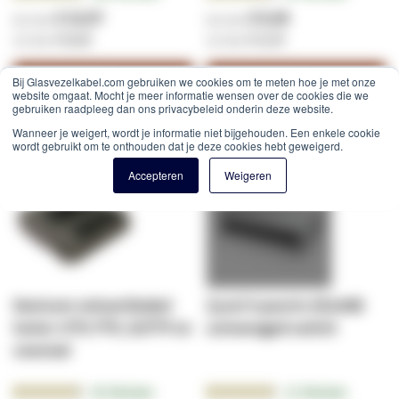
95.2847%
90.6923%
€ 13,57
€ 9,38
€ 16,42
€ 11,35
Winkelwagen
Winkelwagen
Bij Glasvezelkabel.com gebruiken we cookies om te meten hoe je met onze
website omgaat. Mocht je meer informatie wensen over de cookies die we
gebruiken raadpleeg dan ons privacybeleid onderin deze website.
Offerte
Offerte
Wanneer je weigert, wordt je informatie niet bijgehouden. Een enkele cookie
wordt gebruikt om te onthouden dat je deze cookies hebt geweigerd.
Accepteren
Weigeren
Danicom netwerkkabel
Zyxel 5-poorts GS105B
tester UTP, FTP, (S)FTP en
unmanaged switch
coaxiaal
Beoordeling:
Beoordeling:
44
Reviews
12
Reviews