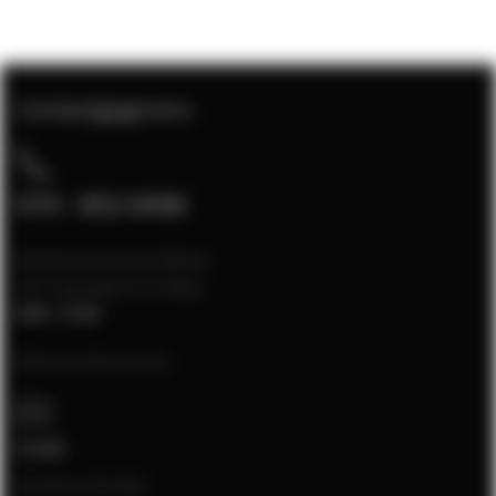
Contactgegevens
074 - 852 6448
Klantenservice bereikbaar
van maandag t/m vrijdag
8:00 - 17:00
Neem contact op via:
E-mail
[email protected]