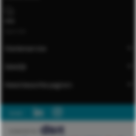
Chat
Open chat
Klantenservice
Zakelijk
Meest bezochte pagina's
Social:
© 2026 DSIT B.V.