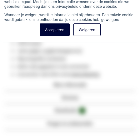
website omgaat. Mocht je meer informatie wensen over de cookies die we
Artikelnummer
DC-82-020
gebruiken raadpleeg dan ons privacybeleid onderin deze website.
Cat8 patchkabels getest tot 2000MHz
Wanneer je weigert, wordt je informatie niet bijgehouden. Een enkele cookie
PIMF
kabel (paren in metaalfolie afgeschermd)
wordt gebruikt om te onthouden dat je deze cookies hebt geweigerd.
Afscherming immuniteit
S/
FTP
Accepteren
Weigeren
Afgeschermd door middel van folie en vlechtwerk
100% koper
Jack
LSOH
/
LSZH
halogeenvrij
50μ
vergulde contacten
Aders zijn gegoten in de connector
Connector met Slim Line
trekontlasting
Meer informatie
Reviews
Downloads
1
Vragen en antwoorden