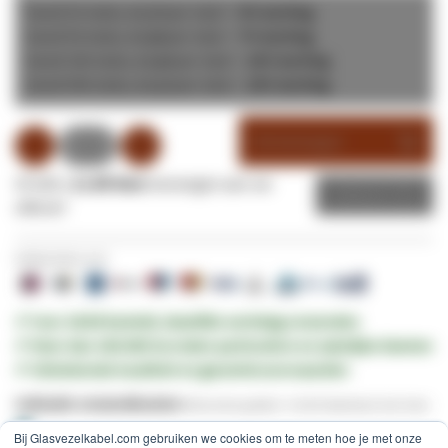
Vanaf 25 stuks,
per stuk =
5
% korting
€ 5,73
Vanaf 50 stuks,
per stuk =
7
% korting
€ 5,58
Vanaf 100 stuks,
per stuk =
10
% korting
€ 5,43
Vanaf 500 stuks,
per stuk =
15
% korting
€ 5,13
Winkelwagen
Of wilt u
1x dit item
toevoegen aan uw
Offerte
offerte?
Veilig betalen met:
✔︎ Voor 16:00 besteld, dezelfde werkdag verzonden
✔︎ Meer dan 100.000 tevreden particuliere en zakelijke klanten
✔︎ Uitstekende kwaliteit en garantievoorwaarden
Indicatie verzendkosten:
Brievenbuspakket -
€ 4,95
(Nederland, Excl. btw)
Bij Glasvezelkabel.com gebruiken we cookies om te meten hoe je met onze