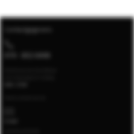
Contactgegevens
074 - 852 6448
Klantenservice bereikbaar
van maandag t/m vrijdag
8:00 - 17:00
Neem contact op via:
E-mail
[email protected]