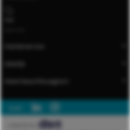
Chat
Open chat
Klantenservice
Zakelijk
Meest bezochte pagina's
Social:
© 2026 DSIT B.V.