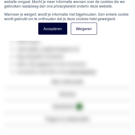
website omgaat. Mocht je meer informatie wensen over de cookies die we
Artikelnummer
DC-82-050
gebruiken raadpleeg dan ons privacybeleid onderin deze website.
Cat8 patchkabels getest tot 2000MHz
Wanneer je weigert, wordt je informatie niet bijgehouden. Een enkele cookie
PIMF
kabel (paren in metaalfolie afgeschermd)
wordt gebruikt om te onthouden dat je deze cookies hebt geweigerd.
Afscherming immuniteit
S/
FTP
Accepteren
Weigeren
Afgeschermd door middel van folie en vlechtwerk
100% koper
Jack
LSOH
/
LSZH
halogeenvrij
50μ
vergulde contacten
Aders zijn gegoten in de connector
Connector met Slim Line
trekontlasting
Meer informatie
Reviews
Downloads
1
Vragen en antwoorden