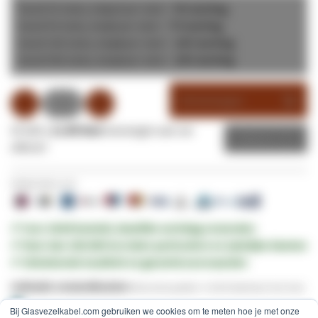
Vanaf 25 stuks,
per stuk =
5
% korting
€ 10,17
Vanaf 50 stuks,
per stuk =
7
% korting
€ 9,91
Vanaf 100 stuks,
per stuk =
10
% korting
€ 9,64
Vanaf 500 stuks,
per stuk =
15
% korting
€ 9,10
Winkelwagen
Of wilt u
1x dit item
toevoegen aan uw
Offerte
offerte?
Veilig betalen met:
✔︎ Voor 16:00 besteld, dezelfde werkdag verzonden
✔︎ Meer dan 100.000 tevreden particuliere en zakelijke klanten
✔︎ Uitstekende kwaliteit en garantievoorwaarden
Indicatie verzendkosten:
Brievenbuspakket -
€ 4,95
(Nederland, Excl. btw)
Bij Glasvezelkabel.com gebruiken we cookies om te meten hoe je met onze