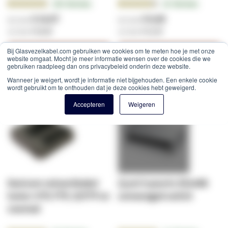
Beoordeling:
Beoordeling:
144
Reviews
26
Reviews
95.2847%
90.6923%
€ 13,57
€ 9,38
€ 16,42
€ 11,35
Bij Glasvezelkabel.com gebruiken we cookies om te meten hoe je met onze
Winkelwagen
Winkelwagen
website omgaat. Mocht je meer informatie wensen over de cookies die we
gebruiken raadpleeg dan ons privacybeleid onderin deze website.
Wanneer je weigert, wordt je informatie niet bijgehouden. Een enkele cookie
Offerte
Offerte
wordt gebruikt om te onthouden dat je deze cookies hebt geweigerd.
Accepteren
Weigeren
Danicom netwerkkabel
Zyxel 5-poorts GS105B
tester UTP, FTP, (S)FTP en
unmanaged switch
coaxiaal